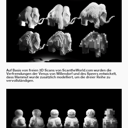
Auf Basis von freien 3D Scans von ScantheWorld.com wurden die
Verfremdungen der Venus von Willendorf und des Speers entwickelt,
dass Mammut wurde zusätzlich modelliert, um die dreier Reihe zu
vervollständigen.